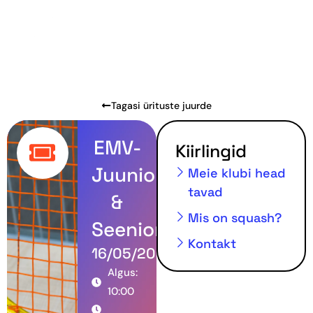
Tagasi ürituste juurde
EMV-
Kiirlingid
Juuniorid
Meie klubi head
tavad
&
Mis on squash?
Seeniorid
Kontakt
16/05/2026
Algus:
10:00