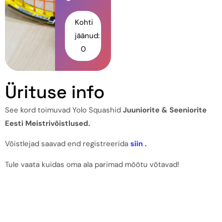
Kohti
jäänud:
0
Ürituse info
See kord toimuvad Yolo Squashid
Juuniorite & Seeniorite
Eesti Meistrivõistlused.
Võistlejad saavad end registreerida
siin
.
Tule vaata kuidas oma ala parimad mõõtu võtavad!