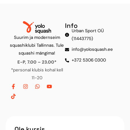
Info
Urban Sport OÜ
Suurim ja modernseim
(11443775)
squashiklubi Tallinnas. Tule
info@yolosquash.ee
squashi mängima!
+372 5306 0300
E-P, 7.00 – 23.00*
*personal klubis kohal kell
11-20
Ole kursis